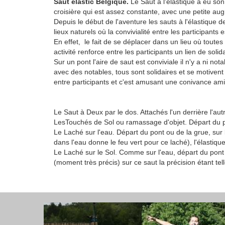
Saut élastic
Belgique
.
Le Saut à l'élastique à eu so
croisière qui est assez constante, avec une petite aug
Depuis le début de l'aventure les sauts à l'élastique d
lieux naturels où la convivialité entre les participants 
En effet, le fait de se déplacer dans un lieu où toutes
activité renforce entre les participants un lien de soli
Sur un pont l'aire de saut est conviviale il n'y a ni not
avec des notables, tous sont solidaires et se motiven
entre participants et c'est amusant une conivance amica
Le Saut à Deux par le dos. Attachés l'un derrière l'aut
LesTouchés de Sol ou ramassage d'objet. Départ du po
Le Laché sur l'eau. Départ du pont ou de la grue, sur
dans l'eau donne le feu vert pour ce laché), l'élastique
Le Laché sur le Sol. Comme sur l'eau, départ du pont ou
(moment très précis) sur ce saut la précision étant te