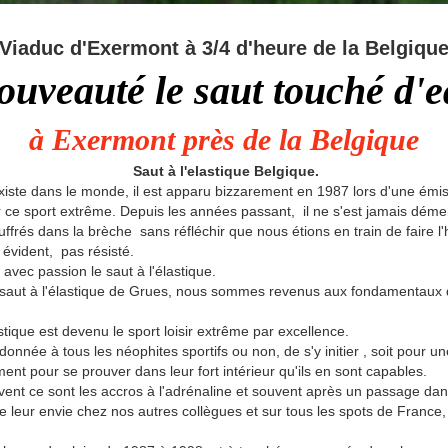
Viaduc d'Exermont à 3/4 d'heure de la Belgiqu
ouveauté l
e saut touché d'
à Exermont près de la Belgique
Saut à l'elastique
Belgique
.
existe dans le monde, il est apparu bizzarement en 1987 lors d'une émis
 sport extrême. Depuis les années passant, il ne s'est jamais démen
dans la brèche sans réfléchir que nous étions en train de faire l'histo
t évident, pas résisté.
avec passion le saut à l'élastique.
u saut à l'élastique de Grues, nous sommes revenus aux fondamentaux 
stique est devenu le sport loisir extrême par excellence.
 donnée à tous les néophites sportifs ou non, de s'y initier , soit pour u
nt pour se prouver dans leur fort intérieur qu'ils en sont capables.
vent ce sont les accros à l'adrénaline et souvent après un passage dan
 de leur envie chez nos autres collègues et sur tous les spots de Franc