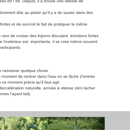
s 89 / 98. Depuis, il a trouvé une vitesse de
sûrement dûe au plaisir qu'il y a de sauter dans des
ortes et de surcroit le fait de pratiquer la même
 pas rare de croiser des fripons discutant émotions fortes
e l'extérieur est importante, il se crée même souvent
articipants.
 ou ramasser quelque chose.
u moment de rentrer dans l'eau on se lâche (l'entrée
à ce moment précis qu'il faut agir.
deccélération naturelle, arrivée à vitesse zéro lacher
nes l'ayant fait).