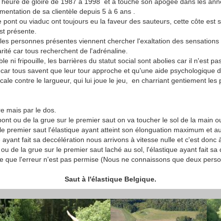
n heure de gloire de 1987 à 1998 et à touché son apogée dans les année
mentation de sa clientèle depuis 5 à 6 ans .
e pont ou viaduc ont toujours eu la faveur des sauteurs, cette côte est 
est présente.
 les personnes présentes viennent chercher l'exaltation des sensations f
darité car tous recherchent de l'adrénaline.
able ni fripouille, les barrières du statut social sont abolies car il n'est
t car tous savent que leur tour approche et qu'une aide psychologique d
le contre le largueur, qui lui joue le jeu, en charriant gentiement les p
re mais par le dos.
nt ou de la grue sur le premier saut on va toucher le sol de la main
 le premier saut l'élastique ayant atteint son élonguation maximum et a
 ayant fait sa deccélération nous arrivons à vitesse nulle et c'est donc 
 de la grue sur le premier saut laché au sol, l'élastique ayant fait sa 
lle que l'erreur n'est pas permise (Nous ne connaissons que deux person
Saut à l'élastique
Belgique
.