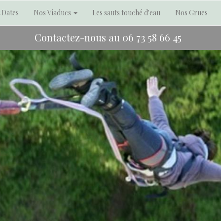
t Dates
Nos Viaducs
Les sauts touché d'eau
Nos Grues
Contactez-nous au
06 73 58 66 45