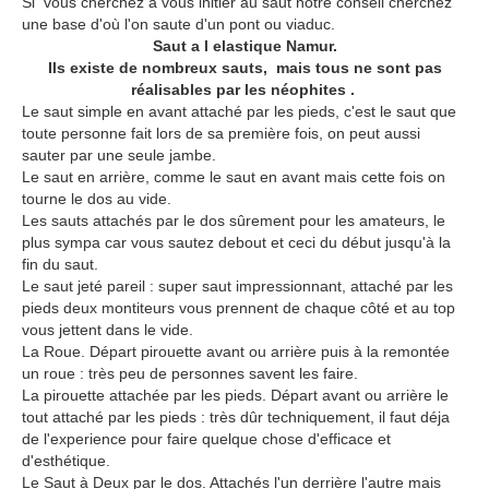
Si vous cherchez à vous initier au saut notre conseil cherchez
une base d'où l'on saute d'un pont ou viaduc.
Saut a l elastique
Namur
.
Ils existe de nombreux sauts, mais tous ne sont pas
réalisables par les néophites .
Le saut simple en avant attaché par les pieds, c'est le saut que
toute personne fait lors de sa première fois, on peut aussi
sauter par une seule jambe.
Le saut en arrière, comme le saut en avant mais cette fois on
tourne le dos au vide.
Les sauts attachés par le dos sûrement pour les amateurs, le
plus sympa car vous sautez debout et ceci du début jusqu'à la
fin du saut.
Le saut jeté pareil : super saut impressionnant, attaché par les
pieds deux montiteurs vous prennent de chaque côté et au top
vous jettent dans le vide.
La Roue. Départ pirouette avant ou arrière puis à la remontée
un roue : très peu de personnes savent les faire.
La pirouette attachée par les pieds. Départ avant ou arrière le
tout attaché par les pieds : très dûr techniquement, il faut déja
de l'experience pour faire quelque chose d'efficace et
d'esthétique.
Le Saut à Deux par le dos. Attachés l'un derrière l'autre mais